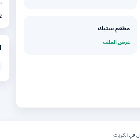
س
ي
مطعم ستيك
عرض الملف
ا
ال في الكويت