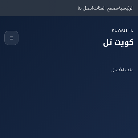
يسية
تصفح الفئات
اتصل بنا
KUWAIT
☰
يت تل
الأعمال