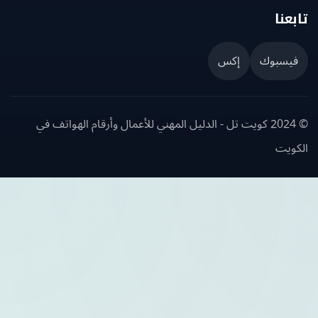
عنا
يسبوك
إكس
© 2024 كويت تل - الدليل المهني للأعمال وأرقام الهواتف في
ويت