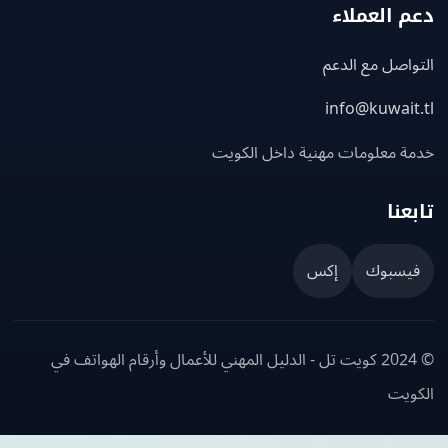
 العملاء
اصل مع الدعم
info@kuwait
ة معلومات مهنية داخل الكويت
عنا
يسبوك
إكس
© 2024 كويت تل - الدليل المهني للأعمال وأرقام الهواتف في
ويت