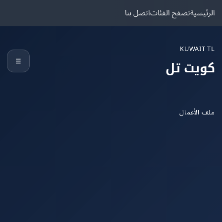
يسية
تصفح الفئات
اتصل بنا
KUWAIT
☰
يت تل
الأعمال