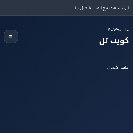
يسية
تصفح الفئات
اتصل بنا
KUWAIT
☰
يت تل
الأعمال