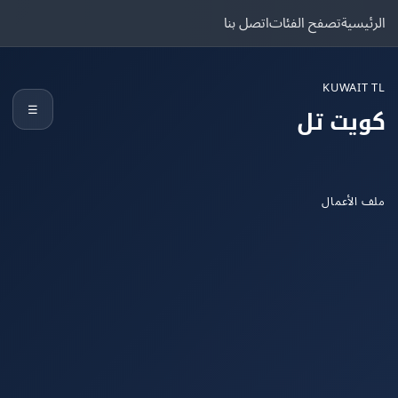
يسية
تصفح الفئات
اتصل بنا
KUWAIT
☰
يت تل
الأعمال