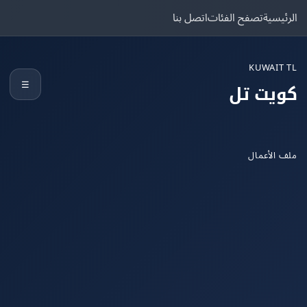
يسية
تصفح الفئات
اتصل بنا
KUWAIT
☰
يت تل
الأعمال