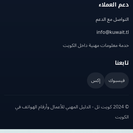
 العملاء
اصل مع الدعم
info@kuwait
ة معلومات مهنية داخل الكويت
عنا
يسبوك
إكس
© 2024 كويت تل - الدليل المهني للأعمال وأرقام الهواتف في
ويت