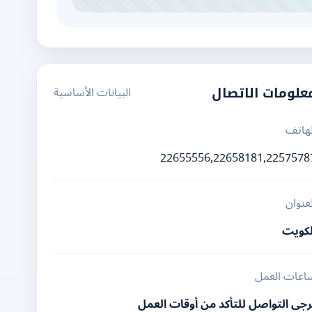
البيانات الأساسية
علومات الاتصال
لهاتف
22655556,22658181,2257578
لعنوان
لكويت
اعات العمل
رجى التواصل للتأكد من أوقات العمل