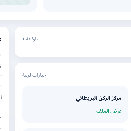
نظرة عامة
م
ا
7
خيارات قريبة
ا
ا
مركز الركن البريطاني
عرض الملف
س
ي