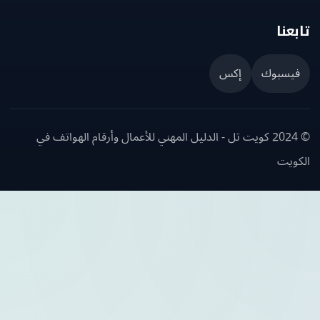
عنا
يسبوك
إكس
© 2024 كويت تل - الدليل المهني للأعمال وأرقام الهواتف في
ويت