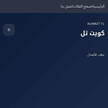
يسية
تصفح الفئات
اتصل بنا
KUWAIT
☰
يت تل
الأعمال