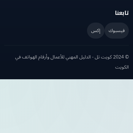
عنا
يسبوك
إكس
© 2024 كويت تل - الدليل المهني للأعمال وأرقام الهواتف في
ويت