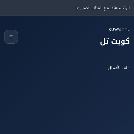
يسية
تصفح الفئات
اتصل بنا
KUWAIT
☰
يت تل
الأعمال