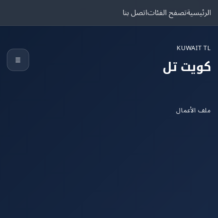
يسية
تصفح الفئات
اتصل بنا
KUWAIT
☰
يت تل
الأعمال