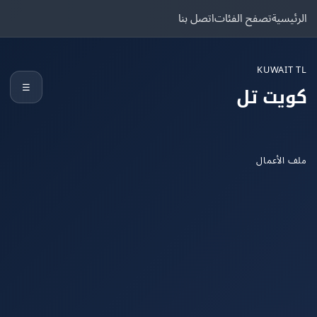
يسية
تصفح الفئات
اتصل بنا
KUWAIT
☰
يت تل
الأعمال