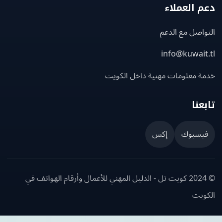
 العملاء
اصل مع الدعم
info@kuwait
ة معلومات مهنية داخل الكويت
عنا
يسبوك
إكس
© 2024 كويت تل - الدليل المهني للأعمال وأرقام الهواتف في
ويت