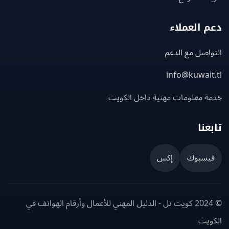
 العملاء
اصل مع الدعم
info@kuwait
ة معلومات مهنية داخل الكويت
عنا
يسبوك
إكس
© 2024 كويت تل - الدليل المهني للأعمال وأرقام الهواتف في
ويت