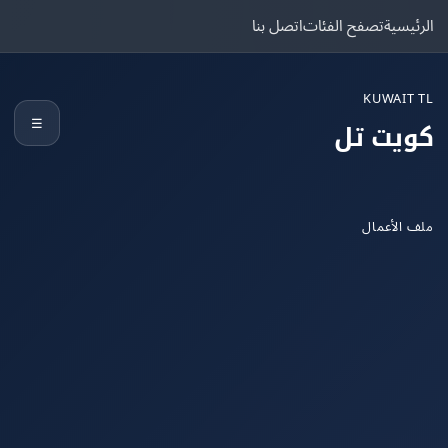
يسية
تصفح الفئات
اتصل بنا
KUWAIT
☰
يت تل
الأعمال