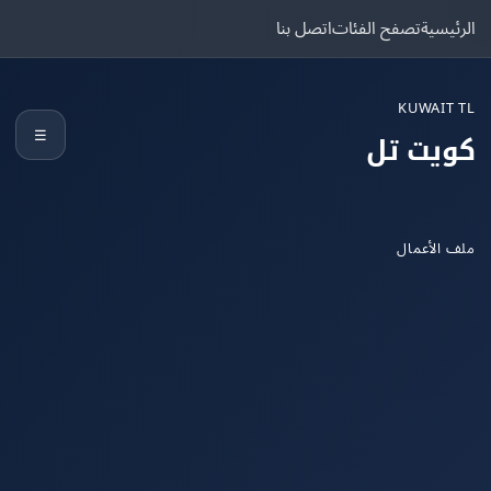
يسية
تصفح الفئات
اتصل بنا
KUWAIT
☰
يت تل
الأعمال