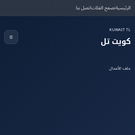
يسية
تصفح الفئات
اتصل بنا
KUWAIT
☰
يت تل
الأعمال