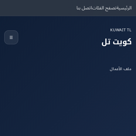
يسية
تصفح الفئات
اتصل بنا
KUWAIT
☰
يت تل
الأعمال