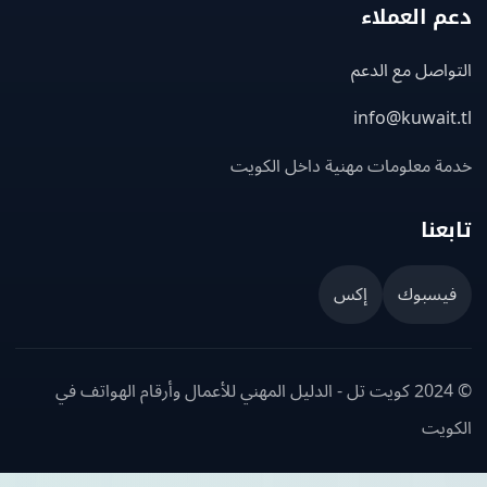
 العملاء
اصل مع الدعم
info@kuwait
ة معلومات مهنية داخل الكويت
عنا
يسبوك
إكس
© 2024 كويت تل - الدليل المهني للأعمال وأرقام الهواتف في
ويت