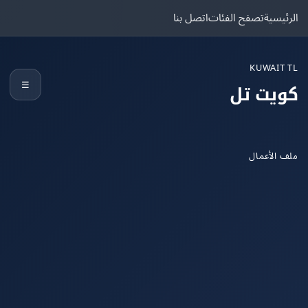
يسية
تصفح الفئات
اتصل بنا
KUWAIT
☰
يت تل
الأعمال