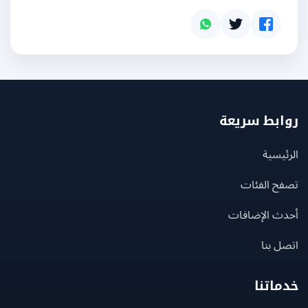
بط سريعة
يسية
ح الفئات
ث الإضافات
 بنا
اتنا