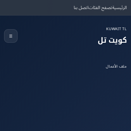
يسية
تصفح الفئات
اتصل بنا
KUWAIT
☰
يت تل
الأعمال