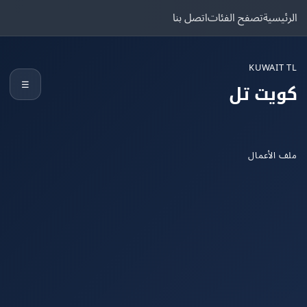
يسية
تصفح الفئات
اتصل بنا
KUWAIT
☰
يت تل
الأعمال