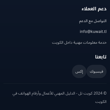
 العملاء
اصل مع الدعم
info@kuwait
ة معلومات مهنية داخل الكويت
عنا
يسبوك
إكس
© 2024 كويت تل - الدليل المهني للأعمال وأرقام الهواتف في
ويت