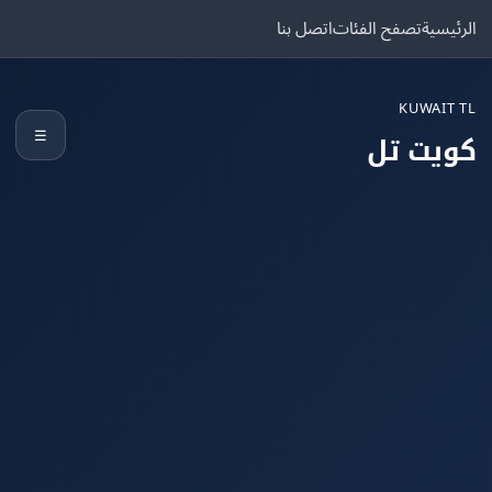
يسية
تصفح الفئات
اتصل بنا
KUWAIT
☰
يت تل