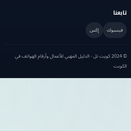
عنا
يسبوك
إكس
© 2024 كويت تل - الدليل المهني للأعمال وأرقام الهواتف في
ويت