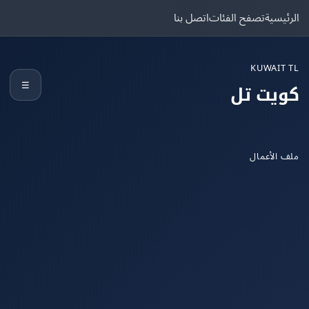
يسية
تصفح الفئات
اتصل بنا
KUWAIT
☰
يت تل
الأعمال