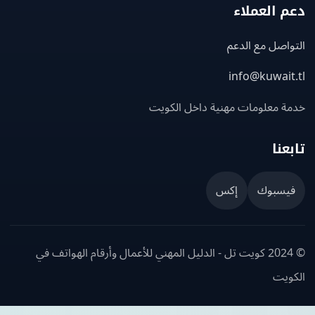
 العملاء
اصل مع الدعم
info@kuwait
ة معلومات مهنية داخل الكويت
عنا
يسبوك
إكس
© 2024 كويت تل - الدليل المهني للأعمال وأرقام الهواتف في
ويت