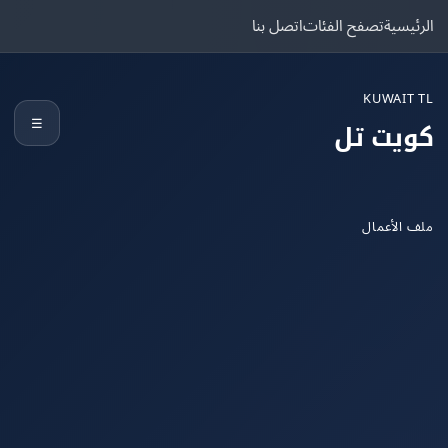
يسية
تصفح الفئات
اتصل بنا
KUWAIT
☰
يت تل
الأعمال