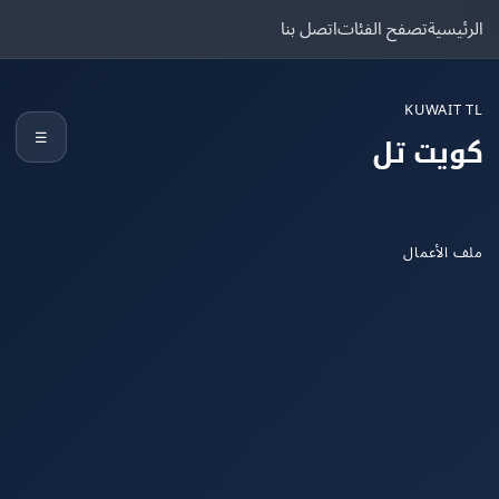
يسية
تصفح الفئات
اتصل بنا
KUWAIT
☰
يت تل
الأعمال