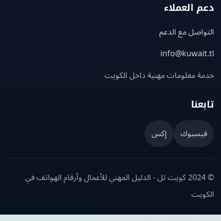
 العملاء
اصل مع الدعم
info@kuwait
ة معلومات مهنية داخل الكويت
عنا
يسبوك
إكس
© 2024 كويت تل - الدليل المهني للأعمال وأرقام الهواتف في
ويت