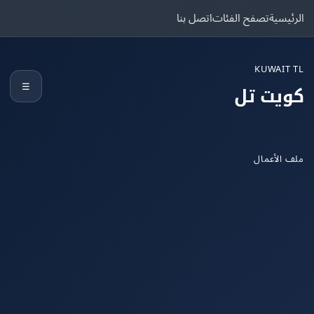
يسية
تصفح الفئات
اتصل بنا
KUWAIT
☰
يت تل
الأعمال