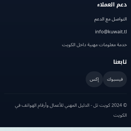
 العملاء
اصل مع الدعم
info@kuwait
ة معلومات مهنية داخل الكويت
عنا
يسبوك
إكس
© 2024 كويت تل - الدليل المهني للأعمال وأرقام الهواتف في
ويت