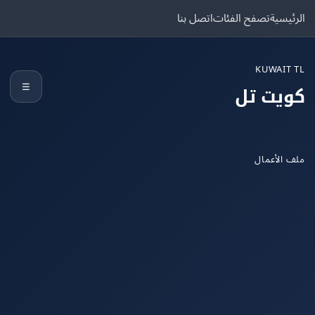
يسية
تصفح الفئات
اتصل بنا
KUWAIT
☰
يت تل
الأعمال