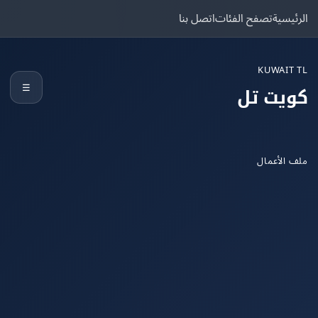
يسية
تصفح الفئات
اتصل بنا
KUWAIT
☰
يت تل
الأعمال