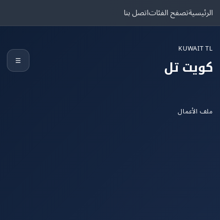
يسية
تصفح الفئات
اتصل بنا
KUWAIT
☰
يت تل
الأعمال