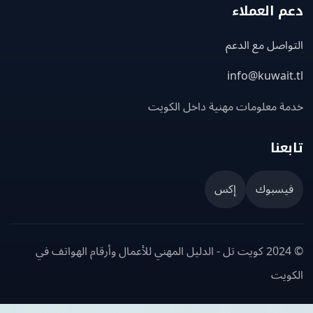
 العملاء
اصل مع الدعم
info@kuwait
ة معلومات مهنية داخل الكويت
عنا
يسبوك
إكس
© 2024 كويت تل - الدليل المهني للأعمال وأرقام الهواتف في
ويت