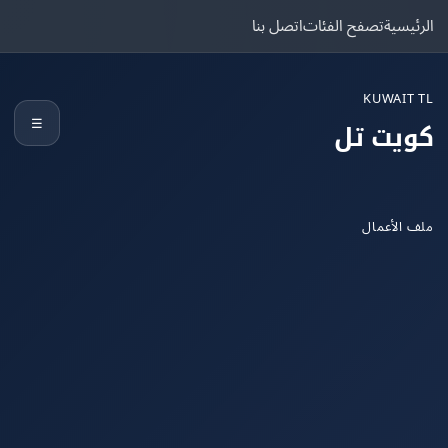
يسية
تصفح الفئات
اتصل بنا
KUWAIT
☰
يت تل
الأعمال