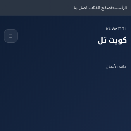
يسية
تصفح الفئات
اتصل بنا
KUWAIT
☰
يت تل
الأعمال