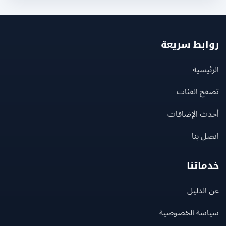
بط سريعة
يسية
ح الفئات
ث الإضافات
 بنا
اتنا
لدليل
سة الخصوصية