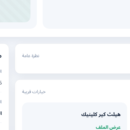
نظرة عامة
م
ا
6
خيارات قريبة
ا
ا
هيلث كير كلينيك
عرض الملف