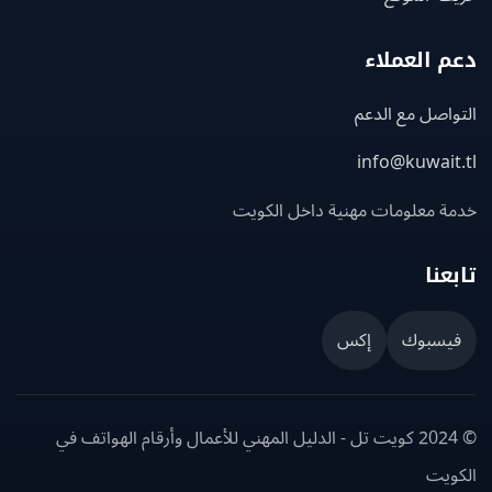
 العملاء
اصل مع الدعم
info@kuwait
ة معلومات مهنية داخل الكويت
عنا
يسبوك
إكس
© 2024 كويت تل - الدليل المهني للأعمال وأرقام الهواتف في
ويت