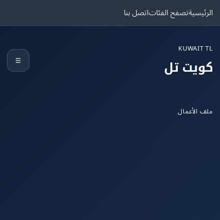
يسية
تصفح الفئات
اتصل بنا
KUWAIT
☰
يت تل
الأعمال