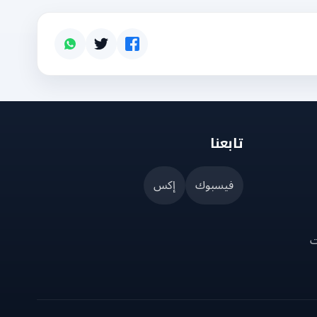
تابعنا
فيسبوك
إكس
ت