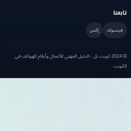
عنا
يسبوك
إكس
© 2024 كويت تل - الدليل المهني للأعمال وأرقام الهواتف في
ويت