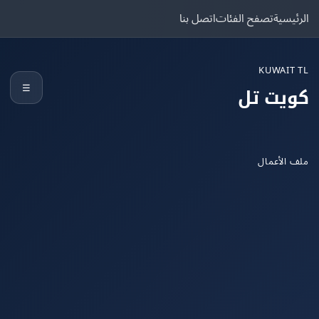
يسية
تصفح الفئات
اتصل بنا
KUWAIT
☰
يت تل
الأعمال