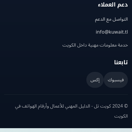
 العملاء
اصل مع الدعم
info@kuwait
ة معلومات مهنية داخل الكويت
عنا
يسبوك
إكس
© 2024 كويت تل - الدليل المهني للأعمال وأرقام الهواتف في
ويت