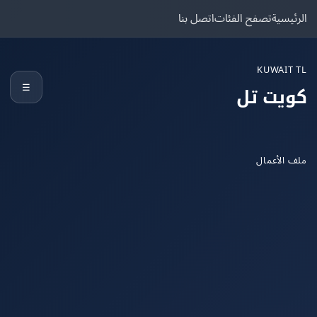
يسية
تصفح الفئات
اتصل بنا
KUWAIT
☰
يت تل
الأعمال