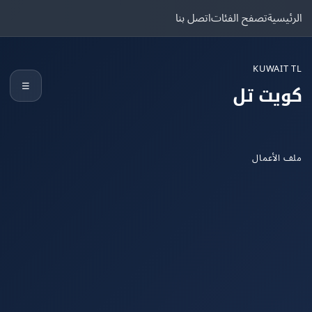
يسية
تصفح الفئات
اتصل بنا
KUWAIT
☰
يت تل
الأعمال