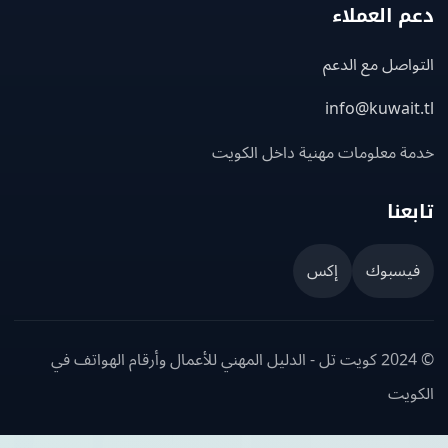
 العملاء
اصل مع الدعم
info@kuwait
ة معلومات مهنية داخل الكويت
عنا
يسبوك
إكس
© 2024 كويت تل - الدليل المهني للأعمال وأرقام الهواتف في
ويت