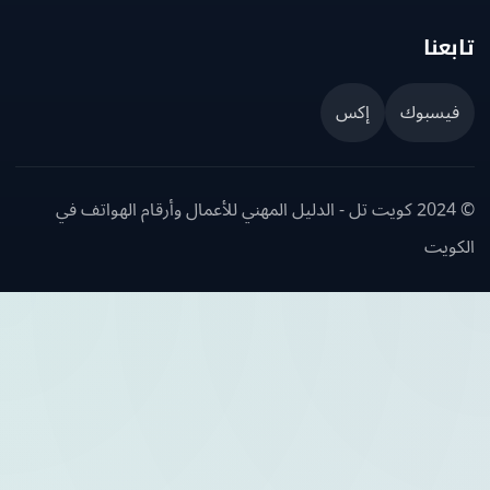
عنا
يسبوك
إكس
© 2024 كويت تل - الدليل المهني للأعمال وأرقام الهواتف في
ويت