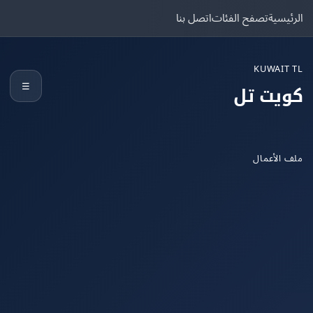
يسية
تصفح الفئات
اتصل بنا
KUWAIT
☰
يت تل
الأعمال