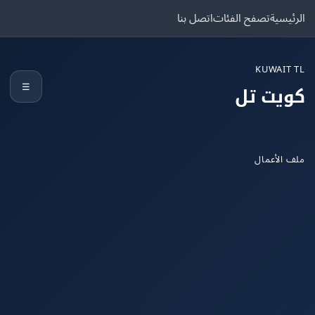
يسية
تصفح الفئات
اتصل بنا
KUWAIT
☰
يت تل
الأعمال