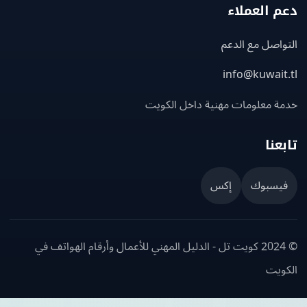
 العملاء
اصل مع الدعم
info@kuwait
ة معلومات مهنية داخل الكويت
عنا
يسبوك
إكس
© 2024 كويت تل - الدليل المهني للأعمال وأرقام الهواتف في
ويت