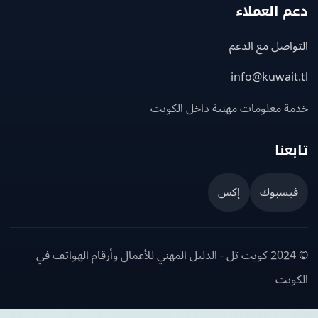
 العملاء
اصل مع الدعم
info@kuwait
ة معلومات مهنية داخل الكويت
عنا
يسبوك
إكس
© 2024 كويت تل - الدليل المهني للأعمال وأرقام الهواتف في
ويت