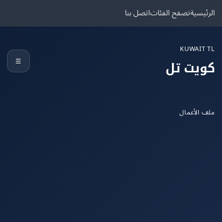
يسية
تصفح الفئات
اتصل بنا
KUWAIT
☰
يت تل
الأعمال