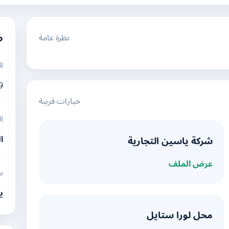
نظرة عامة
م
ا
9
خيارات قريبة
ا
ا
شركة ياسين التجارية
عرض الملف
س
ي
محل لورا ستايل