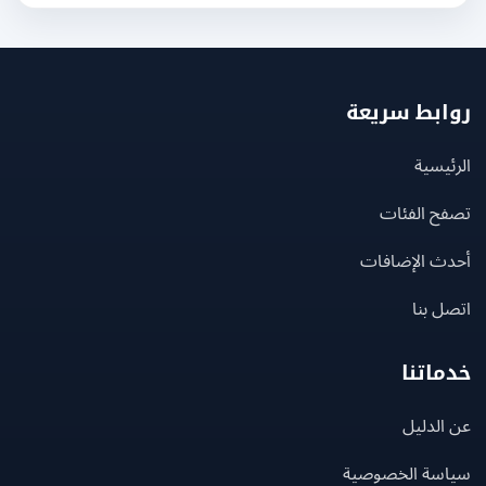
بط سريعة
يسية
ح الفئات
ث الإضافات
 بنا
اتنا
لدليل
سة الخصوصية