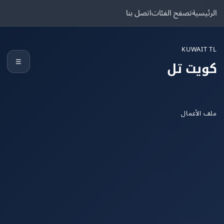
يسية
تصفح الفئات
اتصل بنا
KUWAIT
☰
يت تل
الأعمال