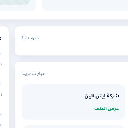
نظرة عامة
م
ا
0
خيارات قريبة
ا
ا
شركة إيثن الين
عرض الملف
س
ي