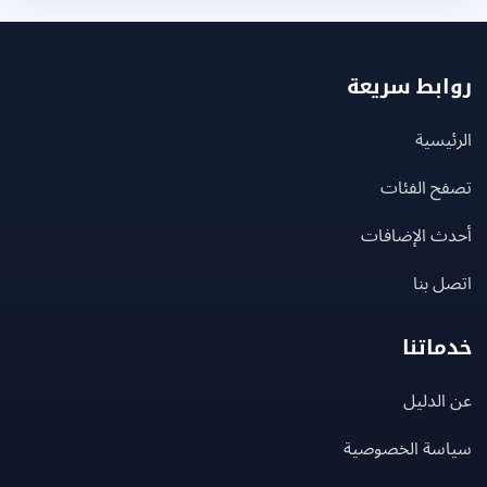
بط سريعة
يسية
ح الفئات
ث الإضافات
 بنا
اتنا
لدليل
سة الخصوصية