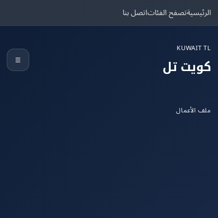
يسية
تصفح الفئات
اتصل بنا
KUWAIT
☰
يت تل
الأعمال