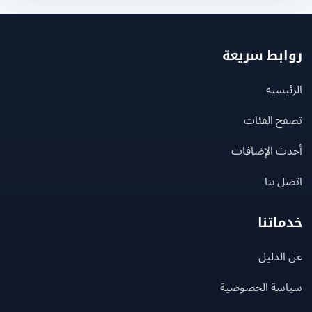
بط سريعة
يسية
ح الفئات
ث الإضافات
 بنا
اتنا
لدليل
سة الخصوصية