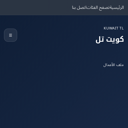
يسية
تصفح الفئات
اتصل بنا
KUWAIT
☰
يت تل
الأعمال