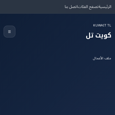
يسية
تصفح الفئات
اتصل بنا
KUWAIT
☰
يت تل
الأعمال