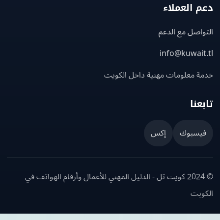
 العملاء
اصل مع الدعم
info@kuwait
ة معلومات مهنية داخل الكويت
عنا
يسبوك
إكس
© 2024 كويت تل - الدليل المهني للأعمال وأرقام الهواتف في
ويت