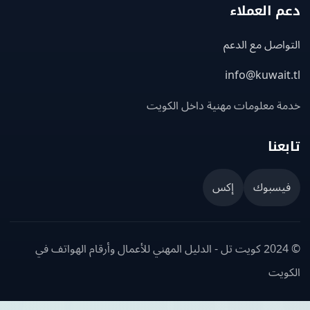
 العملاء
اصل مع الدعم
info@kuwait
ة معلومات مهنية داخل الكويت
عنا
يسبوك
إكس
© 2024 كويت تل - الدليل المهني للأعمال وأرقام الهواتف في
ويت