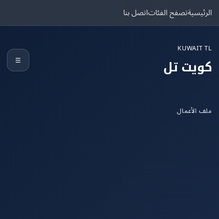
يسية
تصفح الفئات
اتصل بنا
KUWAIT
☰
يت تل
الأعمال