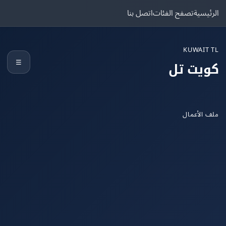
يسية
تصفح الفئات
اتصل بنا
KUWAIT
☰
يت تل
الأعمال