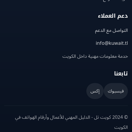
 العملاء
اصل مع الدعم
info@kuwait
ة معلومات مهنية داخل الكويت
عنا
يسبوك
إكس
© 2024 كويت تل - الدليل المهني للأعمال وأرقام الهواتف في
ويت