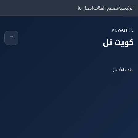
يسية
تصفح الفئات
اتصل بنا
KUWAIT
☰
يت تل
الأعمال