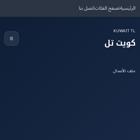
يسية
تصفح الفئات
اتصل بنا
KUWAIT
☰
يت تل
الأعمال