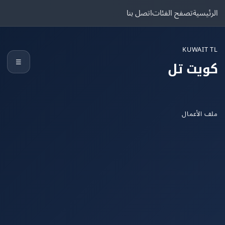
يسية
تصفح الفئات
اتصل بنا
KUWAIT
☰
يت تل
الأعمال