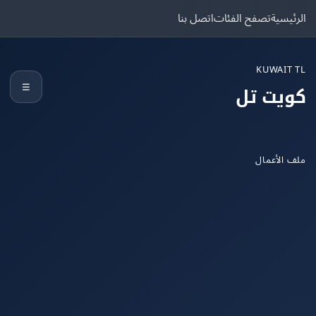
يسية
تصفح الفئات
اتصل بنا
KUWAIT
☰
يت تل
الأعمال