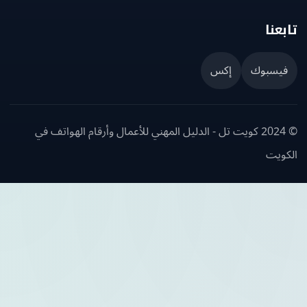
عنا
يسبوك
إكس
© 2024 كويت تل - الدليل المهني للأعمال وأرقام الهواتف في
ويت