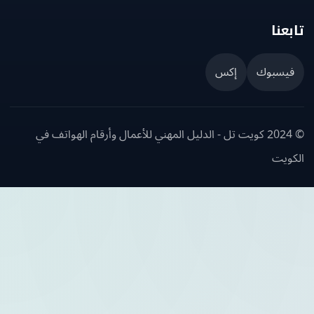
عنا
يسبوك
إكس
© 2024 كويت تل - الدليل المهني للأعمال وأرقام الهواتف في
ويت