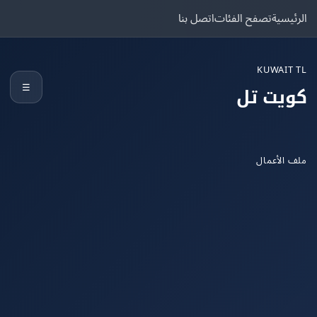
يسية
تصفح الفئات
اتصل بنا
KUWAIT
☰
يت تل
الأعمال